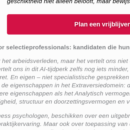
geschiktheid niet alleen belooft, maar bewi
Plan een vrijblijv
r selectieprofessionals: kandidaten die hu
er het arbeidsverleden, maar het vertelt ons niet
telt ons in dit AI-tijdperk zelfs nog iets mind
tret. En eigen – niet specialistische gesprekke
jn de eigenschappen in het Extraversiedomein: d
re eigenschappen als het Analytisch vermogen, 
digheid, structuur en doorzettingsvermogen en 
iness psychologen, beschikken over een uitgeb
raktijkervaring. Maar ook over toepassing van d