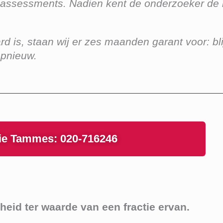
 assessments. Nadien kent de onderzoeker de k
 is, staan wij er zes maanden garant voor: bli
opnieuw.
nie Tammes: 020-716246
heid ter waarde van een fractie ervan.