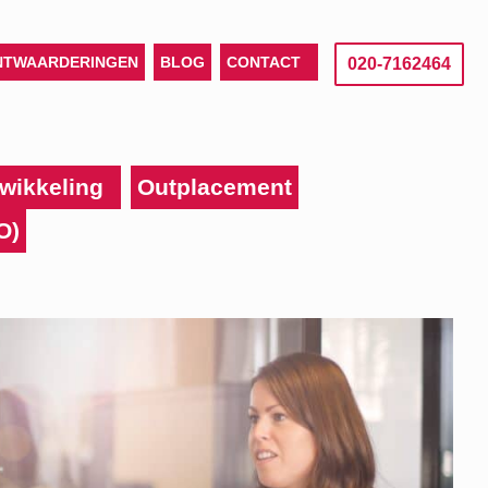
NTWAARDERINGEN
BLOG
CONTACT
020-7162464
wikkeling
Outplacement
O)