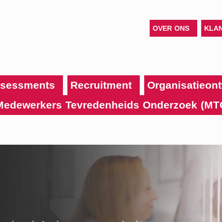
OVER ONS
KLA
sessments
Recruitment
Organisatieont
Medewerkers Tevredenheids Onderzoek (MT