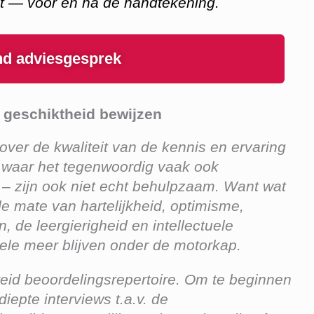
jst — vóór én na de handtekening.
end adviesgesprek
n geschiktheid bewijzen
 over de kwaliteit van de kennis en ervaring
er, waar het tegenwoordig vaak ook
n – zijn ook niet echt behulpzaam. Want wat
e mate van hartelijkheid, optimisme,
de leergierigheid en intellectuele
vele meer blijven onder de motorkap.
reid beoordelingsrepertoire. Om te beginnen
iepte interviews t.a.v. de