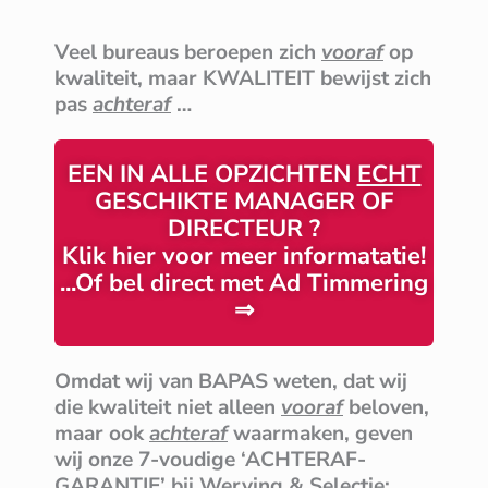
Veel bureaus beroepen zich
vooraf
op
kwaliteit,
maar
KWALITEIT
bewijst zich
pas
achteraf
…
EEN IN ALLE OPZICHTEN
ECHT
GESCHIKTE MANAGER OF
DIRECTEUR ?
Klik hier voor meer informatatie!
...Of bel direct met Ad Timmering
⇒
Omdat wij van BAPAS weten, dat wij
die kwaliteit niet alleen
vooraf
beloven,
maar ook
achteraf
waarmaken, geven
wij onze 7-voudige ‘ACHTERAF-
GARANTIE’ bij Werving & Selectie: