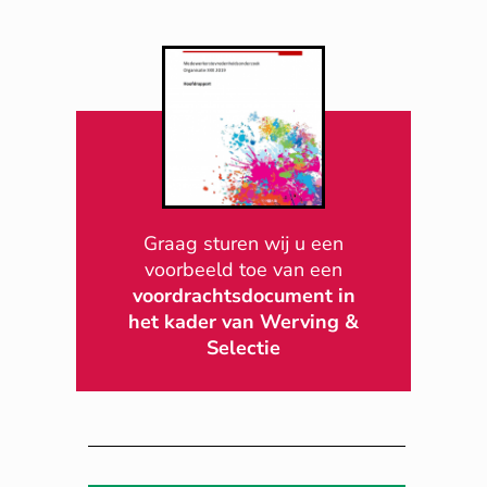
Graag sturen wij u een
voorbeeld toe van een
voordrachtsdocument in
het kader van Werving &
Selectie