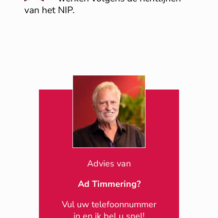
van het NIP.
Advies van
Ad Timmering?
Vul uw telefoonnummer
in en ik bel u snel!