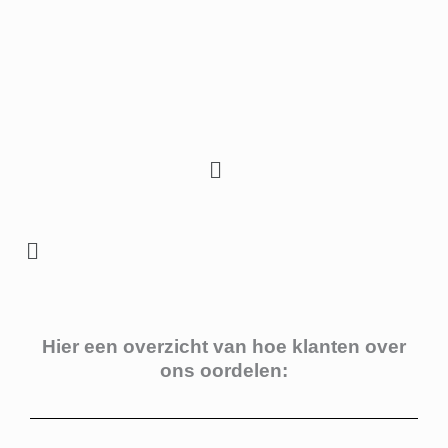
Ga
naar
de
inhoud
Menu
Menu
Hier een overzicht van hoe klanten over
ons oordelen: