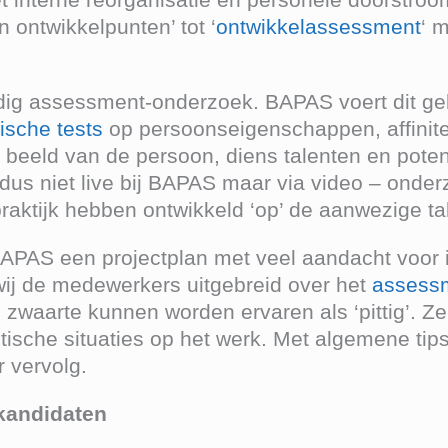
 ontwikkelpunten’ tot ‘
ontwikkelassessment
‘ 
ig assessment-onderzoek. BAPAS voert dit gebru
ische tests
op persoonseigenschappen, affiniteit
beeld van de persoon, diens talenten en poten
 dus niet live bij BAPAS maar via video – onde
raktijk hebben ontwikkeld ‘op’ de aanwezige ta
APAS een projectplan met veel aandacht voor 
ij de medewerkers uitgebreid over het
assess
ls zwaarte kunnen worden ervaren als ‘pittig’. Z
itische situaties op het werk. Met algemene ti
 vervolg.
kandidaten