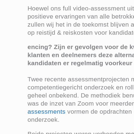
Hoewel ons full video-assessment ui
positieve ervaringen van alle betrokke
zullen wij het in de toekomst blijve
op reistijd & reiskosten voor kandida
encing? Zijn er gevolgen voor de k
klanten en deelnemers deze alter
kandidaten er regelmatig voorkeur 
Twee recente assessmentprojecten m
competentiegericht onderzoek en rol
geheel onbekend. De methodiek benutt
was de inzet van Zoom voor meerdere 
assessments
vormen de opdrachten ee
onderzoek.
Beide projecten waren verbonden met