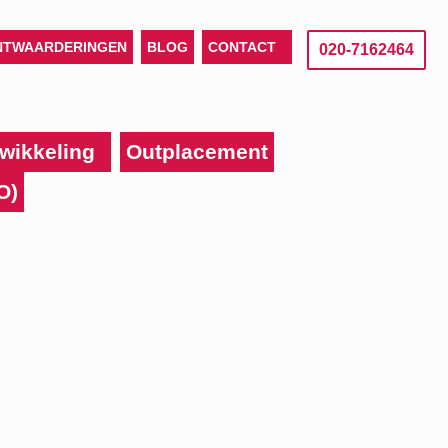
NTWAARDERINGEN
BLOG
CONTACT
020-7162464
wikkeling
Outplacement
O)