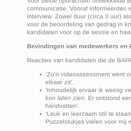
Voor beide opdrachten ontwikkelde B
communicatie. Vooraf informeerden w
interview. Zowel duur (circa 3 uur) a
voor de beoordeling van gedrag in kr
kandidaten voor op de sessie en haar
Bevindingen van medewerkers en 
Reacties van kandidaten die de BAP
‘Zo’n videoassessment went on
elkaar zit’.
‘Inhoudelijk ervaar ik weinig ve
kon laten zien.
Er ontstond een
handvatten’.
‘Leuk en leerzaam stil te staan 
Puzzelstukjes vielen voor mij w