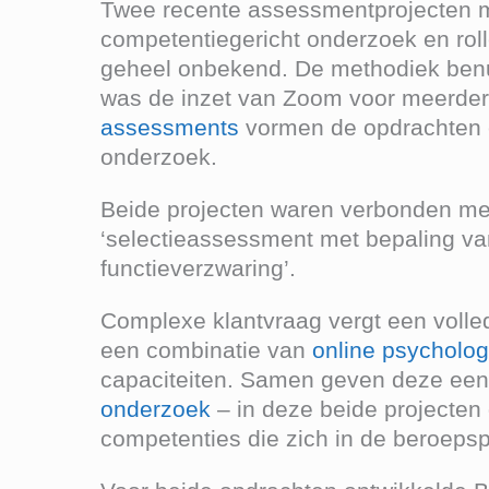
Twee recente assessmentprojecten m
competentiegericht onderzoek en rol
geheel onbekend. De methodiek benutt
was de inzet van Zoom voor meerdere 
assessments
vormen de opdrachten ee
onderzoek.
Beide projecten waren verbonden met
‘selectieassessment met bepaling van
functieverzwaring’.
Complexe klantvraag vergt een volled
een combinatie van
online psycholog
capaciteiten. Samen geven deze een 
onderzoek
– in deze beide projecten
competenties die zich in de beroepsp