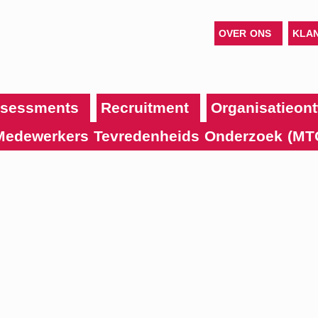
OVER ONS
KLA
sessments
Recruitment
Organisatieont
Medewerkers Tevredenheids Onderzoek (MT