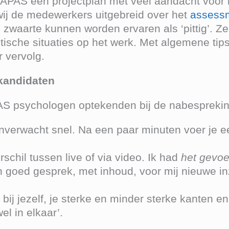
APAS een projectplan met veel aandacht voor 
ij de medewerkers uitgebreid over het
assess
ls zwaarte kunnen worden ervaren als ‘pittig’. Z
itische situaties op het werk. Met algemene ti
 vervolg.
kandidaten
AS psychologen optekenden bij de nabesprekin
verwacht snel. Na een paar minuten voer je ee
rschil tussen live of via video. Ik had
het gevoe
 goed gesprek, met inhoud, voor mij nieuwe inz
bij jezelf, je sterke en minder sterke kanten en
el in elkaar’.