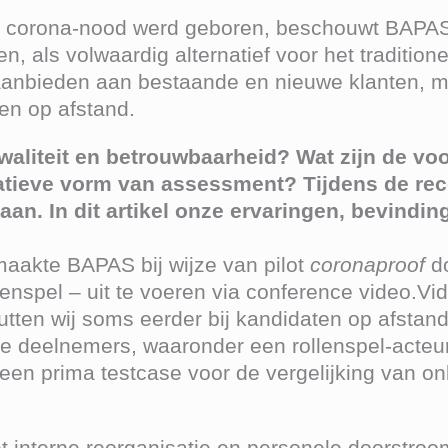
t corona-nood werd geboren, beschouwt BAPAS 
n, als volwaardig alternatief voor het tradition
n aanbieden aan bestaande en nieuwe klanten, me
ten op afstand.
waliteit en betrouwbaarheid? Wat zijn de vo
natieve vorm van assessment? Tijdens de re
aan. In dit artikel onze ervaringen, bevindin
aakte BAPAS bij wijze van pilot
coronaproof
do
lenspel – uit te voeren via conference video.
en wij soms eerder bij kandidaten op afstand.
deelnemers, waaronder een rollenspel-acteur. 
n prima testcase voor de vergelijking van onli
 interne reorganisatie en personele doorstroo