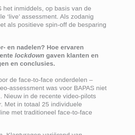
het inmiddels, op basis van de
ele ‘live’ assessment. Als zodanig
t als positieve spin-off de besparing
or- en nadelen? Hoe ervaren
cente
lockdown
gaven klanten en
gen en conclusies.
or de face-to-face onderdelen –
Video-assessment was voor BAPAS niet
 Nieuw in de recente video-pilots
Met in totaal 25 individuele
ne met traditioneel face-to-face
m. Klantvragen variërend van