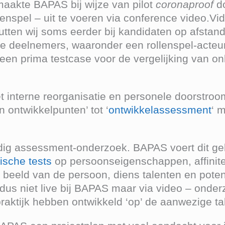
aakte BAPAS bij wijze van pilot
coronaproof
do
lenspel – uit te voeren via conference video.
en wij soms eerder bij kandidaten op afstand.
deelnemers, waaronder een rollenspel-acteur. 
n prima testcase voor de vergelijking van onli
 interne reorganisatie en personele doorstroo
 ontwikkelpunten’ tot ‘
ontwikkelassessment
‘ 
ig assessment-onderzoek. BAPAS voert dit gebru
ische tests
op persoonseigenschappen, affiniteit
beeld van de persoon, diens talenten en poten
 dus niet live bij BAPAS maar via video – onde
raktijk hebben ontwikkeld ‘op’ de aanwezige ta