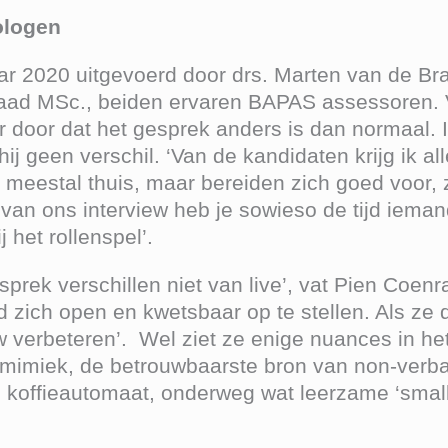
ologen
r 2020 uitgevoerd door drs. Marten van de Br
aad MSc., beiden ervaren BAPAS assessoren. V
r door dat het gesprek anders is dan normaal. 
t hij geen verschil. ‘Van de kandidaten krijg ik 
 meestal thuis, maar bereiden zich goed voor, 
van ons interview heb je sowieso de tijd ieman
j het rollenspel’.
prek verschillen niet van live’, vat Pien Coen
id zich open en kwetsbaar op te stellen. Als ze
ew verbeteren’. Wel ziet ze enige nuances in he
p mimiek, de betrouwbaarste bron van non-verbal
 koffieautomaat, onderweg wat leerzame ‘small 