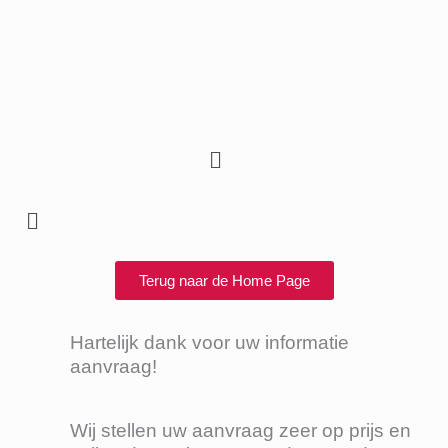
Ga
naar
de
inhoud
Menu
Menu
Terug naar de Home Page
Hartelijk dank voor uw informatie
aanvraag!
Wij stellen uw aanvraag zeer op prijs en