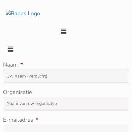
Ga
naar
de
inhoud
Menu
Menu
Naam
Organisatie
E-mailadres