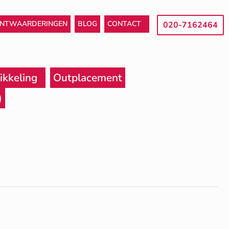
ANTWAARDERINGEN
BLOG
CONTACT
020-7162464
ikkeling
Outplacement
)