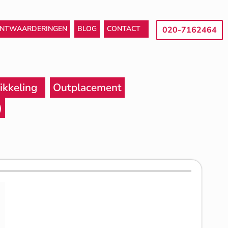
ANTWAARDERINGEN
BLOG
CONTACT
020-7162464
ikkeling
Outplacement
)