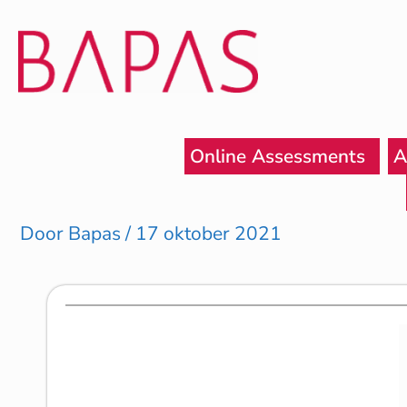
Ga
naar
de
inhoud
Online Assessments
A
Door
Bapas
/
17 oktober 2021