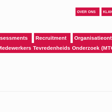
OVER ONS
KLA
sessments
Recruitment
Organisatieont
Medewerkers Tevredenheids Onderzoek (MT