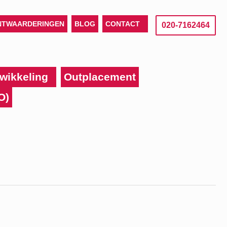
NTWAARDERINGEN
BLOG
CONTACT
020-7162464
wikkeling
Outplacement
O)