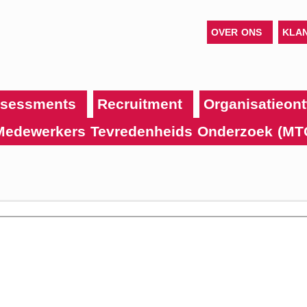
OVER ONS
KLA
sessments
Recruitment
Organisatieont
Medewerkers Tevredenheids Onderzoek (MT