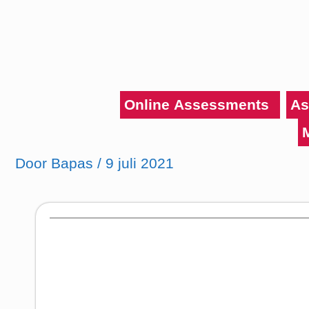
Ga
naar
de
inhoud
Online Assessments
As
Door
Bapas
/
9 juli 2021