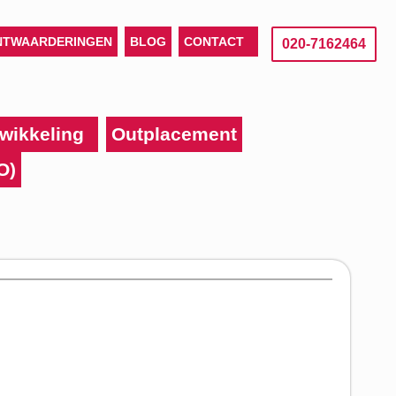
NTWAARDERINGEN
BLOG
CONTACT
020-7162464
wikkeling
Outplacement
O)