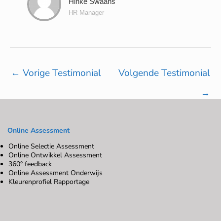
Hinke Swaans
HR Manager
←
Vorige Testimonial
Volgende Testimonial
→
Online Assessment
Online Selectie Assessment
Online Ontwikkel Assessment
360° feedback
Online Assessment Onderwijs
Kleurenprofiel Rapportage