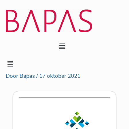
Ga
naar
de
inhoud
Menu
Menu
Door
Bapas
/
17 oktober 2021