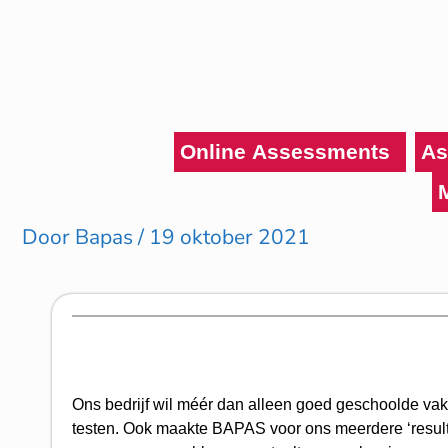
Ga
naar
de
inhoud
Online Assessments
As
Door
Bapas
/
19 oktober 2021
Ons bedrijf wil méér dan alleen goed geschoolde v
testen. Ook maakte BAPAS voor ons meerdere ‘result