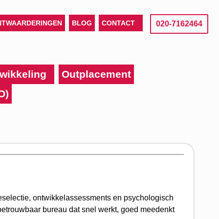
NTWAARDERINGEN
BLOG
CONTACT
020-7162464
wikkeling
Outplacement
O)
selectie, ontwikkelassessments en psychologisch
 betrouwbaar bureau dat snel werkt, goed meedenkt