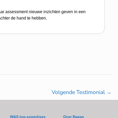
 haar assessment nieuwe inzichten geven in een
achter de hand te hebben.
Volgende Testimonial
→
W&S top-expertises
Over Bapas