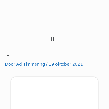
Ga
naar
de
inhoud
Menu
Menu
Door
Ad Timmering
/
19 oktober 2021