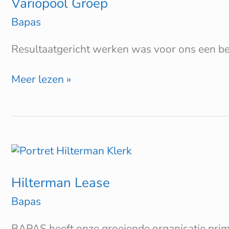
Variopool Groep
Bapas
Resultaatgericht werken was voor ons een be
Meer lezen »
Hilterman
Lease
Hilterman Lease
Bapas
BAPAS heeft onze groeiende organisatie prima