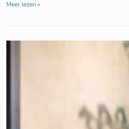
Meer lezen »
Eminent
Groep