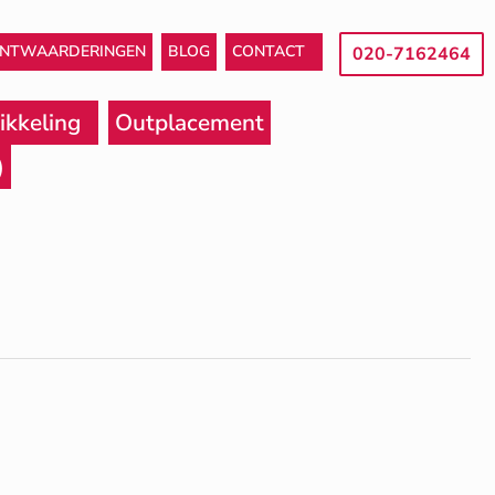
ANTWAARDERINGEN
BLOG
CONTACT
020-7162464
ikkeling
Outplacement
)