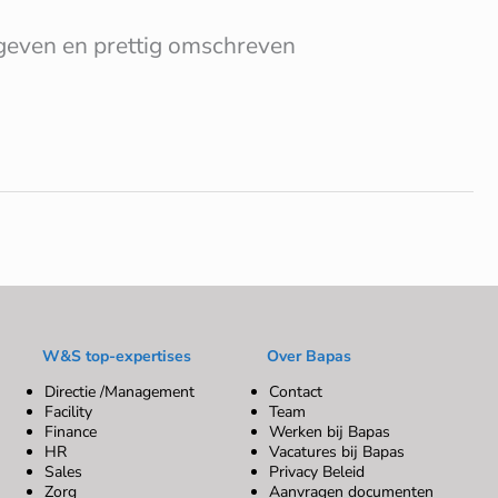
egeven en prettig omschreven
W&S top-expertises
Over Bapas
Directie /Management
Contact
Facility
Team
Finance
Werken bij Bapas
HR
Vacatures bij Bapas
Sales
Privacy Beleid
Zorg
Aanvragen documenten