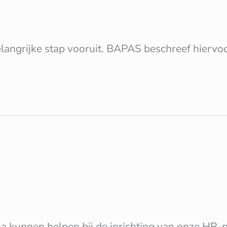
langrijke stap vooruit. BAPAS beschreef hiervoo
 kunnen helpen bij de inrichting van onze HR-p