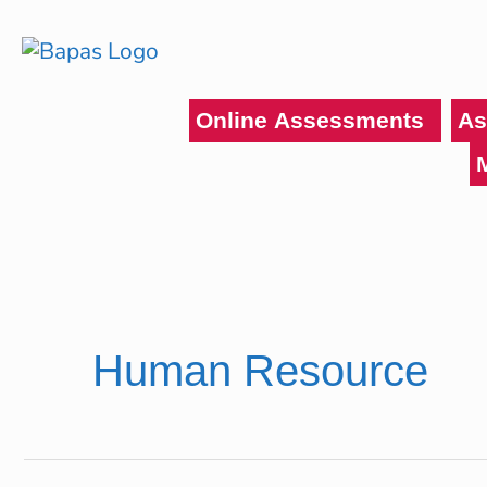
Ga
naar
de
inhoud
Online Assessments
As
Human Resource