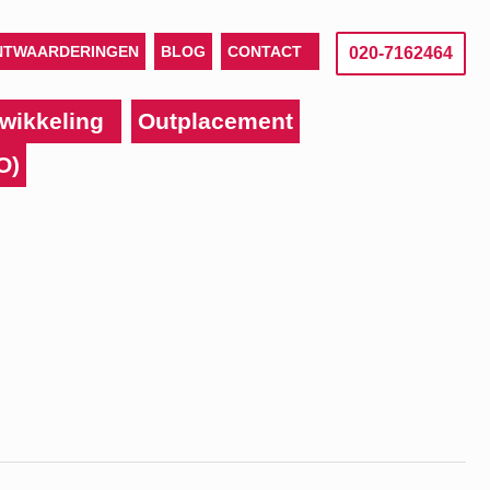
NTWAARDERINGEN
BLOG
CONTACT
020-7162464
wikkeling
Outplacement
O)