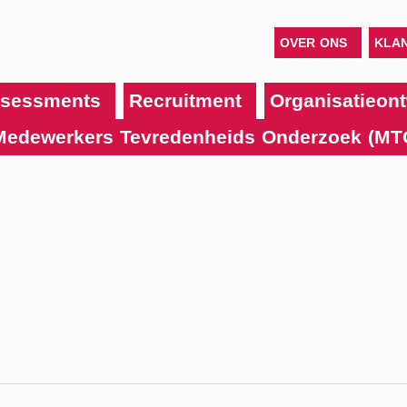
OVER ONS
KLA
sessments
Recruitment
Organisatieont
Medewerkers Tevredenheids Onderzoek (MT