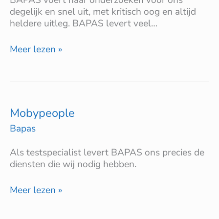
BAPAS voert haar onderzoeken voor ons
degelijk en snel uit, met kritisch oog en altijd
heldere uitleg. BAPAS levert veel…
Meer lezen »
Mobypeople
Mobypeople
Bapas
Als testspecialist levert BAPAS ons precies de
diensten die wij nodig hebben.
Meer lezen »