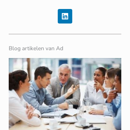
L
i
n
k
e
d
Blog artikelen van Ad
i
n